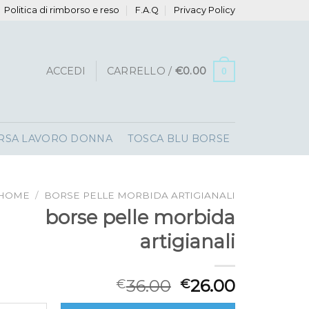
Politica di rimborso e reso
F.A.Q
Privacy Policy
ACCEDI
CARRELLO /
€
0.00
0
RSA LAVORO DONNA
TOSCA BLU BORSE
HOME
/
BORSE PELLE MORBIDA ARTIGIANALI
borse pelle morbida
artigianali
36.00
26.00
€
€