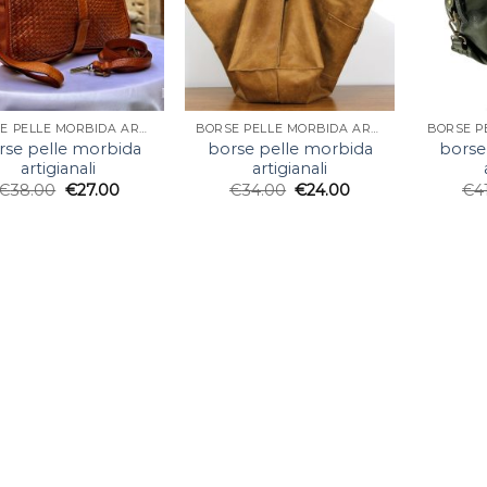
BORSE PELLE MORBIDA ARTIGIANALI
BORSE PELLE MORBIDA ARTIGIANALI
rse pelle morbida
borse pelle morbida
borse
artigianali
artigianali
€
38.00
€
27.00
€
34.00
€
24.00
€
4