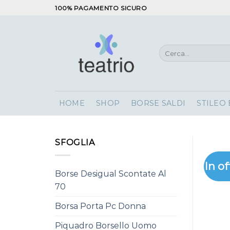
Salta
100% PAGAMENTO SICURO
ai
contenuti
Cerca:
HOME
SHOP
BORSE SALDI
STILEO
SFOGLIA
In of
Borse Desigual Scontate Al
70
Borsa Porta Pc Donna
Piquadro Borsello Uomo