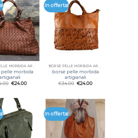
a!
In offerta!
BORSE PELLE MORBIDA ARTIGIANALI
BORSE PELLE MORBIDA ARTIGIANALI
 pelle morbida
borse pelle morbida
artigianali
artigianali
4.00
€
24.00
€
34.00
€
24.00
a!
In offerta!