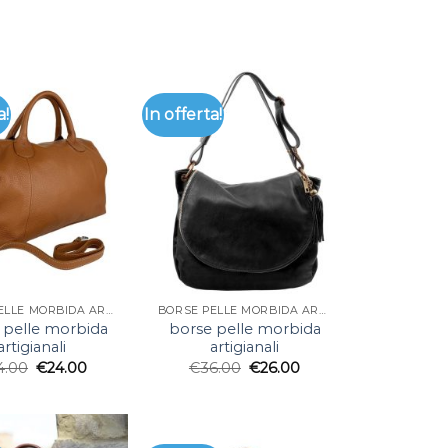
a!
In offerta!
BORSE PELLE MORBIDA ARTIGIANALI
BORSE PELLE MORBIDA ARTIGIANALI
 pelle morbida
borse pelle morbida
artigianali
artigianali
4.00
€
24.00
€
36.00
€
26.00