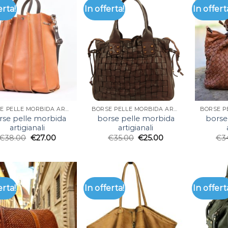
erta!
In offerta!
In offert
BORSE PELLE MORBIDA ARTIGIANALI
BORSE PELLE MORBIDA ARTIGIANALI
rse pelle morbida
borse pelle morbida
borse
artigianali
artigianali
€
38.00
€
27.00
€
35.00
€
25.00
€
3
erta!
In offerta!
In offert