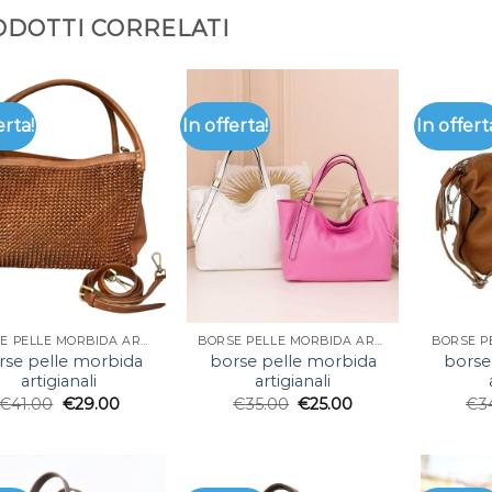
DOTTI CORRELATI
erta!
In offerta!
In offert
BORSE PELLE MORBIDA ARTIGIANALI
BORSE PELLE MORBIDA ARTIGIANALI
rse pelle morbida
borse pelle morbida
borse
artigianali
artigianali
€
41.00
€
29.00
€
35.00
€
25.00
€
3