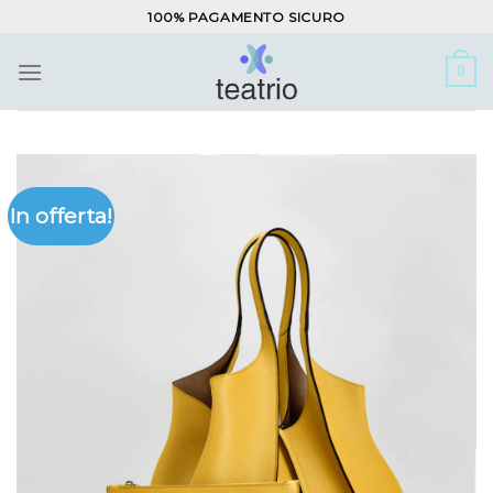
Salta
100% PAGAMENTO SICURO
ai
contenuti
0
In offerta!