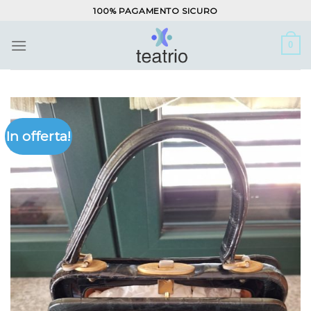
Salta
100% PAGAMENTO SICURO
ai
contenuti
0
In offerta!