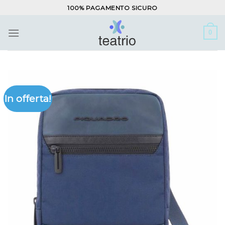
Salta
100% PAGAMENTO SICURO
ai
contenuti
0
In offerta!