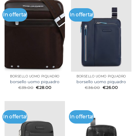
In offerta!
In offerta!
BORSELLO UOMO PIQUADRO
BORSELLO UOMO PIQUADRO
borsello uomo piquadro
borsello uomo piquadro
€
39.00
€
28.00
€
36.00
€
26.00
In offerta!
In offerta!