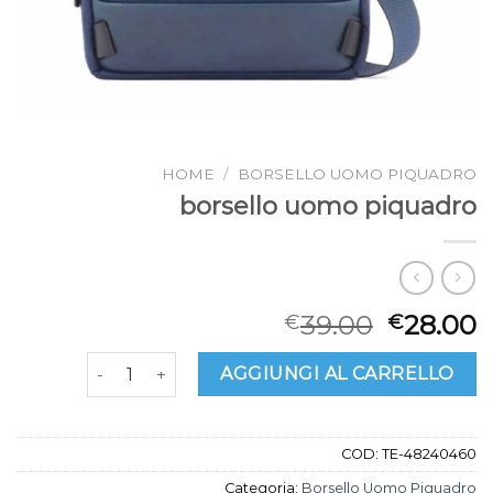
HOME
/
BORSELLO UOMO PIQUADRO
borsello uomo piquadro
39.00
28.00
€
€
borsello uomo piquadro quantità
AGGIUNGI AL CARRELLO
COD:
TE-48240460
Categoria:
Borsello Uomo Piquadro