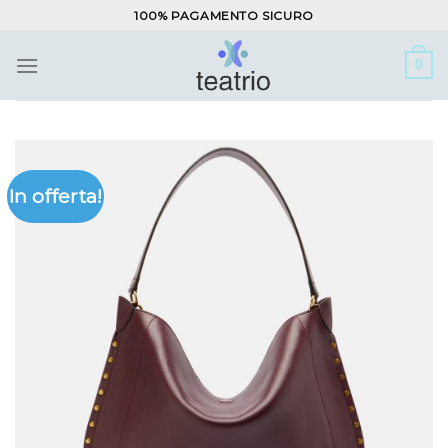
Salta
100% PAGAMENTO SICURO
ai
contenuti
0
In offerta!