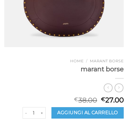
HOME
/
MARANT BORSE
marant borse
38.00
27.00
€
€
marant borse quantità
AGGIUNGI AL CARRELLO