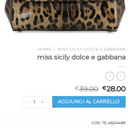
HOME
/
MISS SICILY DOLCE E GABBANA
miss sicily dolce e gabbana
39.00
28.00
€
€
miss sicily dolce e gabbana quantità
AGGIUNGI AL CARRELLO
COD:
TE-48241489