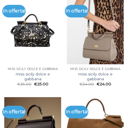
In offerta!
In offerta!
MISS SICILY DOLCE E GABBANA
MISS SICILY DOLCE E GABBANA
miss sicily dolce e
miss sicily dolce e
gabbana
gabbana
€
35.00
€
25.00
€
34.00
€
24.00
In offerta!
In offerta!