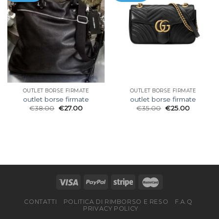
OUTLET BORSE FIRMATE
OUTLET BORSE FIRMATE
outlet borse firmate
outlet borse firmate
€
38.00
€
27.00
€
35.00
€
25.00
CONTATTI
POLITICA DI RIMBORSO E RESO
F.A.Q
PRIVACY POLICY