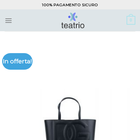
Salta
100% PAGAMENTO SICURO
ai
contenuti
0
In offerta!