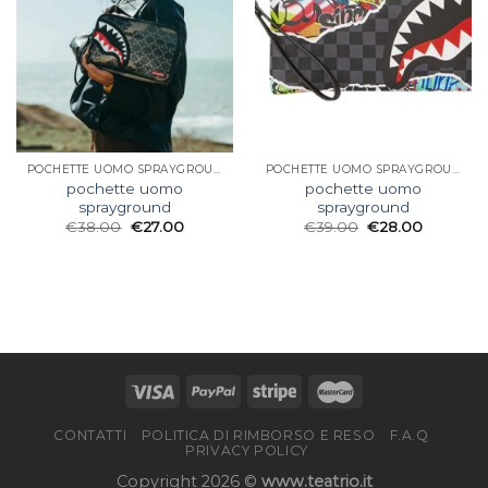
POCHETTE UOMO SPRAYGROUND
POCHETTE UOMO SPRAYGROUND
pochette uomo
pochette uomo
sprayground
sprayground
€
38.00
€
27.00
€
39.00
€
28.00
CONTATTI
POLITICA DI RIMBORSO E RESO
F.A.Q
PRIVACY POLICY
Copyright 2026 ©
www.teatrio.it