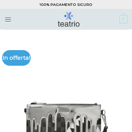
Salta
100% PAGAMENTO SICURO
ai
contenuti
0
In offerta!