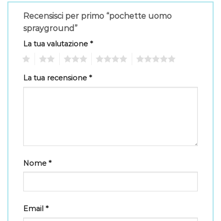
Recensisci per primo “pochette uomo
sprayground”
La tua valutazione
*
1
2
3
4
5
La tua recensione
*
Nome
*
Email
*