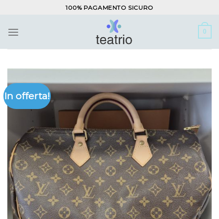
Salta
100% PAGAMENTO SICURO
ai
contenuti
0
In offerta!