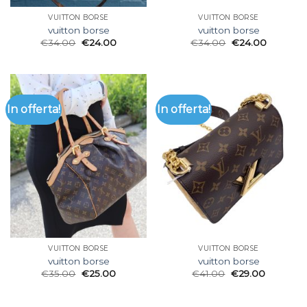
VUITTON BORSE
VUITTON BORSE
vuitton borse
vuitton borse
€
34.00
€
24.00
€
34.00
€
24.00
In offerta!
In offerta!
VUITTON BORSE
VUITTON BORSE
vuitton borse
vuitton borse
€
35.00
€
25.00
€
41.00
€
29.00