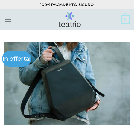
Salta
100% PAGAMENTO SICURO
ai
contenuti
0
In offerta!