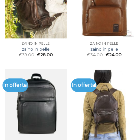
ZAINO IN PELLE
ZAINO IN PELLE
zaino in pelle
zaino in pelle
€
39.00
€
28.00
€
34.00
€
24.00
In offerta!
In offerta!