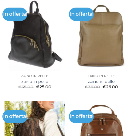
In offerta!
In offerta!
ZAINO IN PELLE
ZAINO IN PELLE
zaino in pelle
zaino in pelle
€
35.00
€
25.00
€
36.00
€
26.00
In offerta!
In offerta!