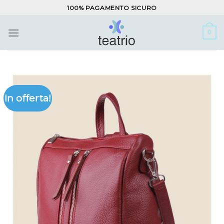
Salta
100% PAGAMENTO SICURO
ai
contenuti
0
In offerta!