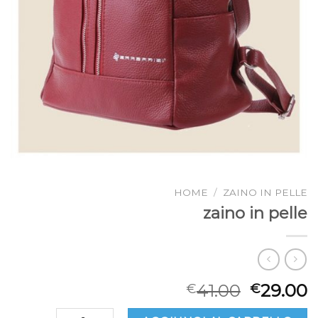
HOME
/
ZAINO IN PELLE
zaino in pelle
41.00
29.00
€
€
zaino in pelle quantità