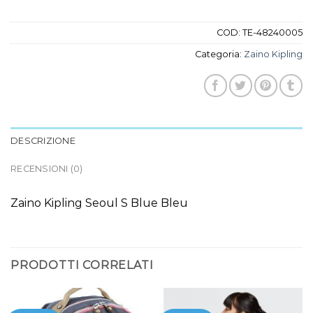
COD:
TE-48240005
Categoria:
Zaino Kipling
DESCRIZIONE
RECENSIONI (0)
Zaino Kipling Seoul S Blue Bleu
PRODOTTI CORRELATI