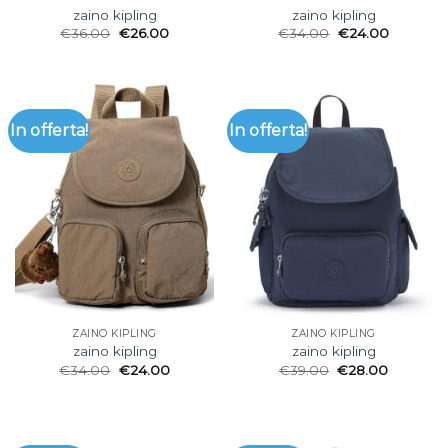
zaino kipling
zaino kipling
€
36.00
€
26.00
€
34.00
€
24.00
In offerta!
In offerta!
ZAINO KIPLING
ZAINO KIPLING
zaino kipling
zaino kipling
€
34.00
€
24.00
€
39.00
€
28.00