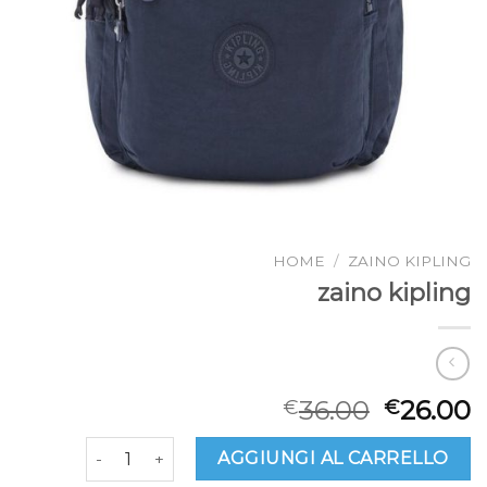
HOME
/
ZAINO KIPLING
zaino kipling
36.00
26.00
€
€
zaino kipling quantità
AGGIUNGI AL CARRELLO