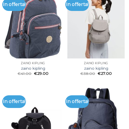
In offerta!
In offerta!
ZAINO KIPLING
ZAINO KIPLING
zaino kipling
zaino kipling
€
41.00
€
29.00
€
38.00
€
27.00
In offerta!
In offerta!