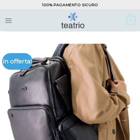
Salta
100% PAGAMENTO SICURO
ai
contenuti
0
In offerta!