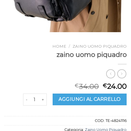
HOME
/
ZAINO UOMO PIQUADRO
zaino uomo piquadro
34.00
24.00
€
€
zaino uomo piquadro quantità
AGGIUNGI AL CARRELLO
COD:
TE-48241116
Categoria:
Zaino Uomo Piquadro