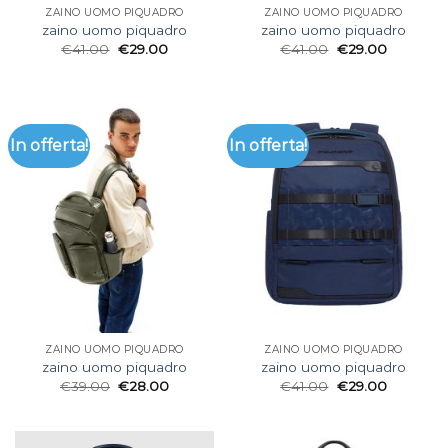
ZAINO UOMO PIQUADRO
ZAINO UOMO PIQUADRO
zaino uomo piquadro
zaino uomo piquadro
€
41.00
€
29.00
€
41.00
€
29.00
In offerta!
In offerta!
ZAINO UOMO PIQUADRO
ZAINO UOMO PIQUADRO
zaino uomo piquadro
zaino uomo piquadro
€
39.00
€
28.00
€
41.00
€
29.00