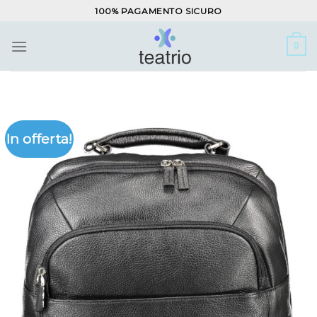
Salta
100% PAGAMENTO SICURO
ai
contenuti
0
In offerta!