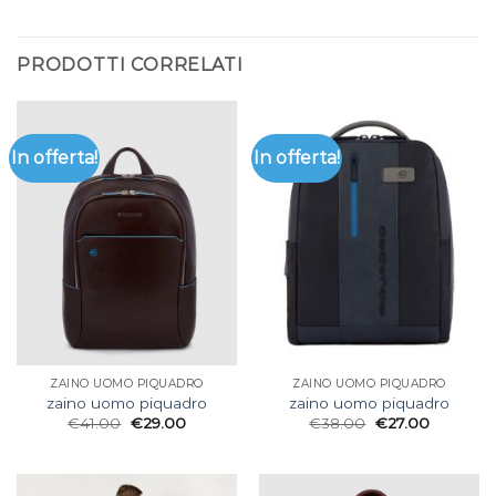
PRODOTTI CORRELATI
In offerta!
In offerta!
ZAINO UOMO PIQUADRO
ZAINO UOMO PIQUADRO
zaino uomo piquadro
zaino uomo piquadro
€
41.00
€
29.00
€
38.00
€
27.00