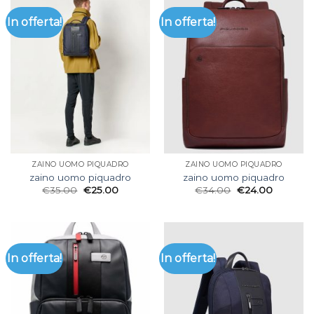
In offerta!
In offerta!
ZAINO UOMO PIQUADRO
ZAINO UOMO PIQUADRO
zaino uomo piquadro
zaino uomo piquadro
€
35.00
€
25.00
€
34.00
€
24.00
In offerta!
In offerta!