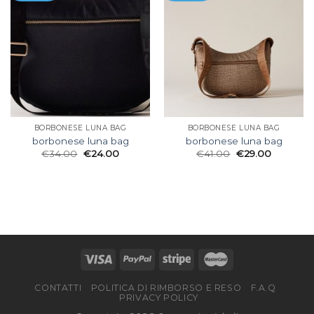
BORBONESE LUNA BAG
BORBONESE LUNA BAG
borbonese luna bag
borbonese luna bag
€
34.00
€
24.00
€
41.00
€
29.00
CONTATTI
POLITICA DI RIMBORSO E RESO
F.A.Q
PRIVACY POLICY