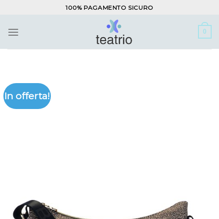
Salta
100% PAGAMENTO SICURO
ai
contenuti
0
In offerta!