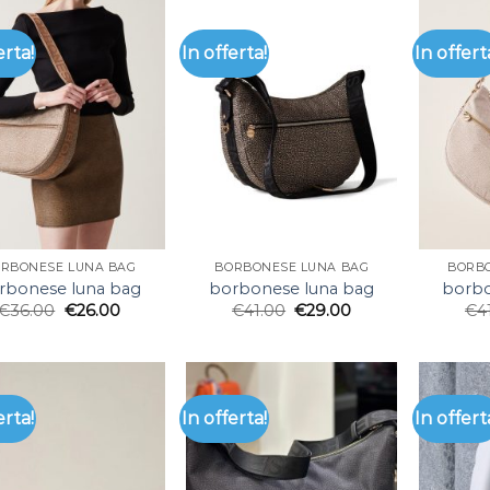
erta!
In offerta!
In offert
RBONESE LUNA BAG
BORBONESE LUNA BAG
BORB
rbonese luna bag
borbonese luna bag
borbo
€
36.00
€
26.00
€
41.00
€
29.00
€
4
erta!
In offerta!
In offert