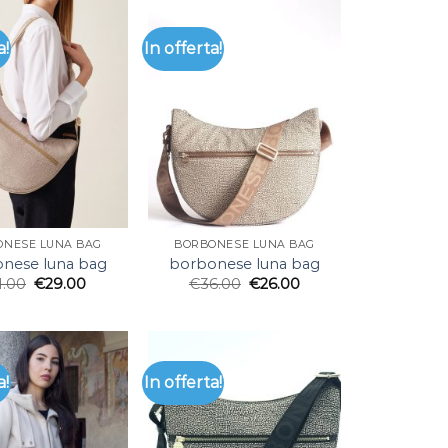
a!
In offerta!
ONESE LUNA BAG
BORBONESE LUNA BAG
nese luna bag
borbonese luna bag
1.00
€
29.00
€
36.00
€
26.00
a!
In offerta!