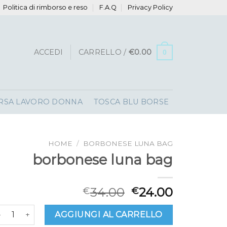
Politica di rimborso e reso
F.A.Q
Privacy Policy
ACCEDI
CARRELLO /
€
0.00
0
RSA LAVORO DONNA
TOSCA BLU BORSE
HOME
/
BORBONESE LUNA BAG
borbonese luna bag
34.00
24.00
€
€
orbonese luna bag quantità
AGGIUNGI AL CARRELLO