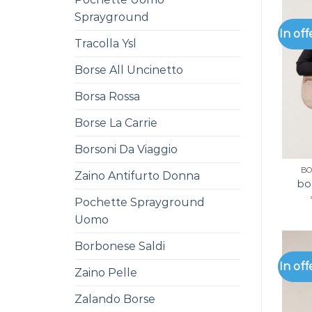
Sprayground
In off
Tracolla Ysl
Borse All Uncinetto
Borsa Rossa
Borse La Carrie
Borsoni Da Viaggio
BO
Zaino Antifurto Donna
bo
Pochette Sprayground
Uomo
Borbonese Saldi
In off
Zaino Pelle
Zalando Borse