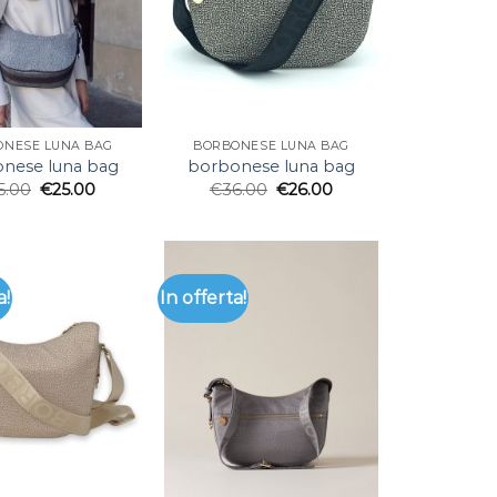
ONESE LUNA BAG
BORBONESE LUNA BAG
nese luna bag
borbonese luna bag
5.00
€
25.00
€
36.00
€
26.00
a!
In offerta!