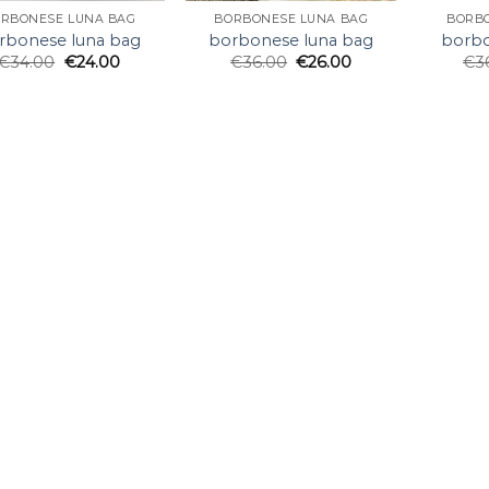
RBONESE LUNA BAG
BORBONESE LUNA BAG
BORB
rbonese luna bag
borbonese luna bag
borbo
€
34.00
€
24.00
€
36.00
€
26.00
€
3