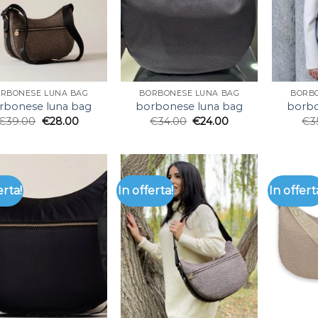
RBONESE LUNA BAG
BORBONESE LUNA BAG
BORB
rbonese luna bag
borbonese luna bag
borbo
€
39.00
€
28.00
€
34.00
€
24.00
€
3
erta!
In offerta!
In offert