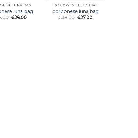
ONESE LUNA BAG
BORBONESE LUNA BAG
nese luna bag
borbonese luna bag
6.00
€
26.00
€
38.00
€
27.00