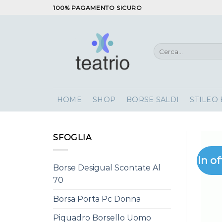
Salta
100% PAGAMENTO SICURO
ai
contenuti
Cerca:
HOME
SHOP
BORSE SALDI
STILEO
SFOGLIA
In of
Borse Desigual Scontate Al
70
Borsa Porta Pc Donna
Piquadro Borsello Uomo