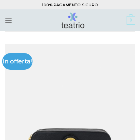
Salta
100% PAGAMENTO SICURO
ai
contenuti
0
In offerta!