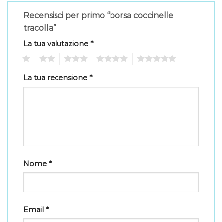
Recensisci per primo “borsa coccinelle
tracolla”
La tua valutazione
*
1
2
3
4
5
La tua recensione
*
Nome
*
Email
*