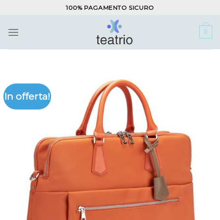
Salta
100% PAGAMENTO SICURO
ai
contenuti
0
In offerta!