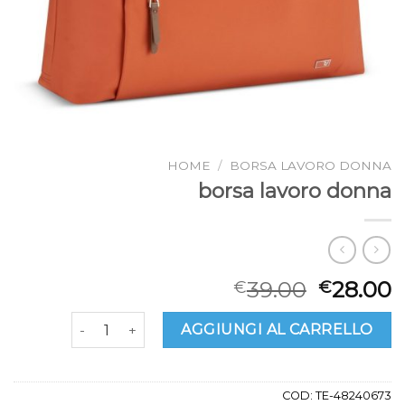
HOME
/
BORSA LAVORO DONNA
borsa lavoro donna
39.00
28.00
€
€
borsa lavoro donna quantità
AGGIUNGI AL CARRELLO
COD:
TE-48240673