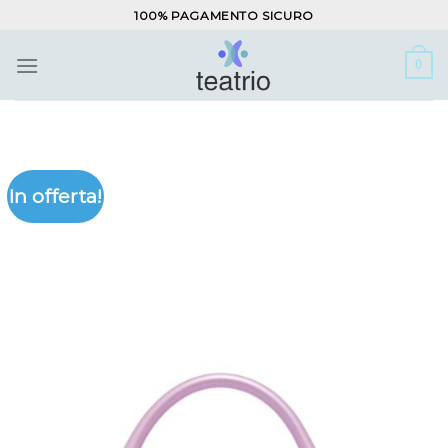
Salta
100% PAGAMENTO SICURO
ai
contenuti
0
In offerta!