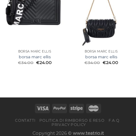
BORSA MARC ELLIS
BORSA MARC ELLIS
borsa marc ellis
borsa marc ellis
€
34.00
€
24.00
€
34.00
€
24.00
CONTATTI
POLITICA DI RIMBORSO E RESO
F.A.Q
PRIVACY POLICY
Copyright 2026 ©
www.teatrio.it