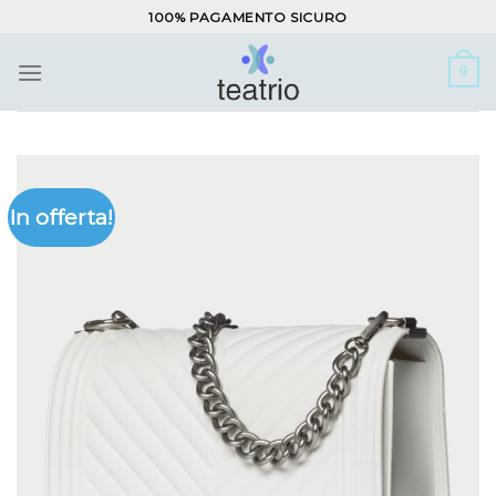
Salta
100% PAGAMENTO SICURO
ai
contenuti
0
In offerta!