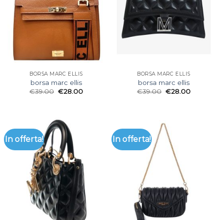
BORSA MARC ELLIS
BORSA MARC ELLIS
borsa marc ellis
borsa marc ellis
€
39.00
€
28.00
€
39.00
€
28.00
In offerta!
In offerta!