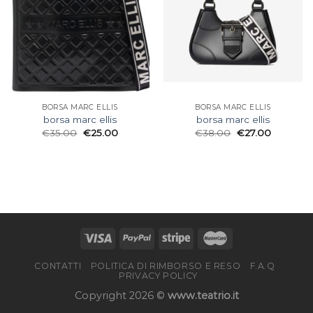
BORSA MARC ELLIS
BORSA MARC ELLIS
borsa marc ellis
borsa marc ellis
€
35.00
€
25.00
€
38.00
€
27.00
CONTATTI
POLITICA DI RIMBORSO E RESO
F.A.Q
PRIVACY POLICY
Copyright 2026 ©
www.teatrio.it