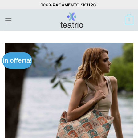
Salta
100% PAGAMENTO SICURO
ai
contenuti
0
In offerta!