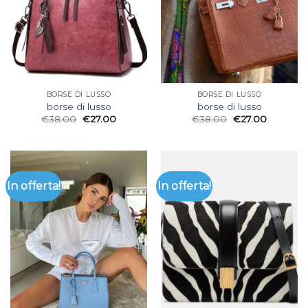
BORSE DI LUSSO
BORSE DI LUSSO
borse di lusso
borse di lusso
€
38.00
€
27.00
€
38.00
€
27.00
In offerta!
In offerta!