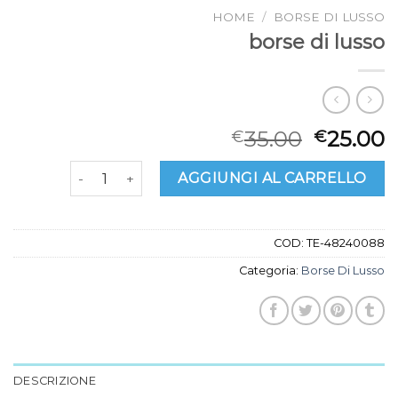
HOME
/
BORSE DI LUSSO
borse di lusso
35.00
25.00
€
€
borse di lusso quantità
AGGIUNGI AL CARRELLO
COD:
TE-48240088
Categoria:
Borse Di Lusso
DESCRIZIONE