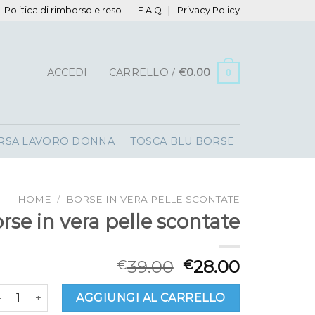
Politica di rimborso e reso
F.A.Q
Privacy Policy
ACCEDI
CARRELLO /
€
0.00
0
RSA LAVORO DONNA
TOSCA BLU BORSE
HOME
/
BORSE IN VERA PELLE SCONTATE
rse in vera pelle scontate
39.00
28.00
€
€
orse in vera pelle scontate quantità
AGGIUNGI AL CARRELLO