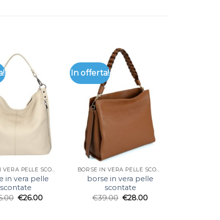
a!
In offerta!
BORSE IN VERA PELLE SCONTATE
BORSE IN VERA PELLE SCONTATE
 in vera pelle
borse in vera pelle
scontate
scontate
6.00
€
26.00
€
39.00
€
28.00