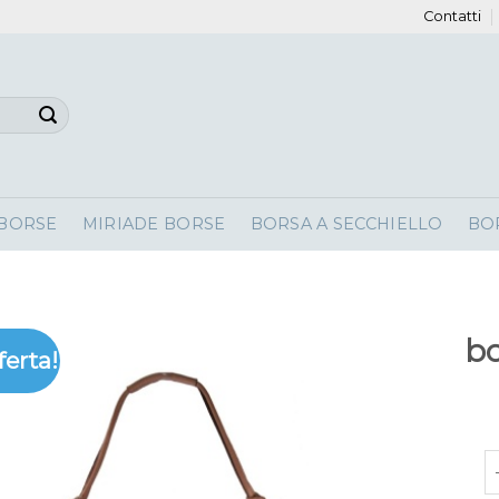
Contatti
 BORSE
MIRIADE BORSE
BORSA A SECCHIELLO
BO
bo
ferta!
b