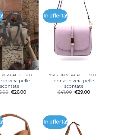
a!
In offerta!
BORSE IN VERA PELLE SCONTATE
BORSE IN VERA PELLE SCONTATE
 in vera pelle
borse in vera pelle
scontate
scontate
6.00
€
26.00
€
41.00
€
29.00
a!
In offerta!