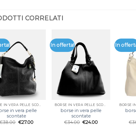
DOTTI CORRELATI
erta!
In offerta!
In offert
BORSE IN VERA PELLE SCONTATE
BORSE IN VERA PELLE SCONTATE
orse in vera pelle
borse in vera pelle
borse
scontate
scontate
€
38.00
€
27.00
€
34.00
€
24.00
€
3