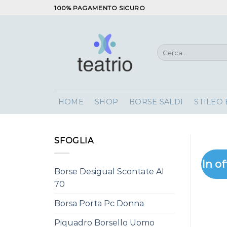
Salta
100% PAGAMENTO SICURO
ai
contenuti
Cerca:
HOME
SHOP
BORSE SALDI
STILEO
SFOGLIA
In of
Borse Desigual Scontate Al
70
Borsa Porta Pc Donna
Piquadro Borsello Uomo