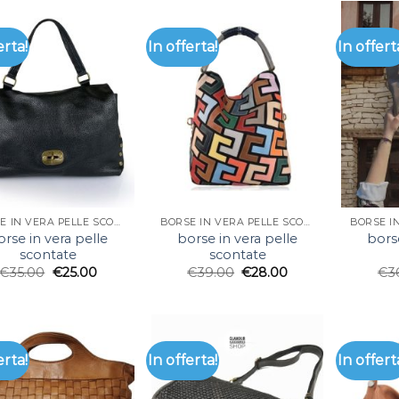
erta!
In offerta!
In offert
BORSE IN VERA PELLE SCONTATE
BORSE IN VERA PELLE SCONTATE
orse in vera pelle
borse in vera pelle
borse
scontate
scontate
€
35.00
€
25.00
€
39.00
€
28.00
€
3
erta!
In offerta!
In offert