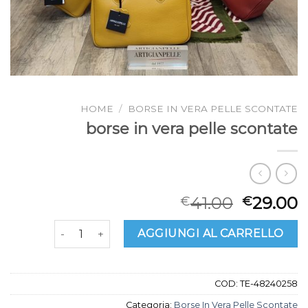
HOME
/
BORSE IN VERA PELLE SCONTATE
borse in vera pelle scontate
41.00
29.00
€
€
borse in vera pelle scontate quantità
AGGIUNGI AL CARRELLO
COD:
TE-48240258
Categoria:
Borse In Vera Pelle Scontate