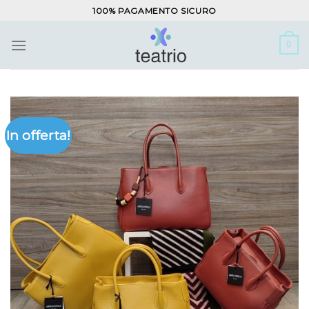
Salta
100% PAGAMENTO SICURO
ai
contenuti
0
In offerta!