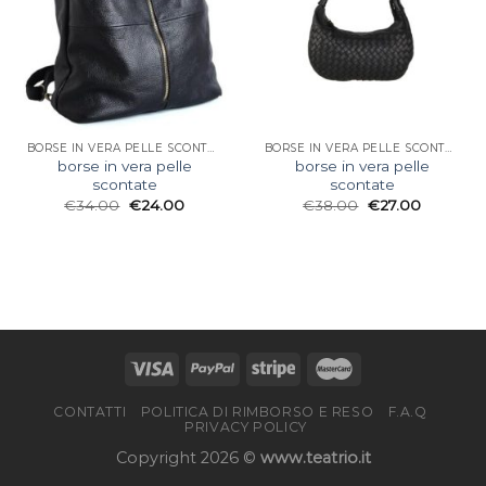
BORSE IN VERA PELLE SCONTATE
BORSE IN VERA PELLE SCONTATE
borse in vera pelle
borse in vera pelle
scontate
scontate
€
34.00
€
24.00
€
38.00
€
27.00
CONTATTI
POLITICA DI RIMBORSO E RESO
F.A.Q
PRIVACY POLICY
Copyright 2026 ©
www.teatrio.it