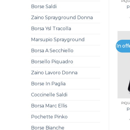
PIQ
Borse Saldi
p
Zaino Sprayground Donna
Borsa Ysl Tracolla
Marsupio Sprayground
In off
Borsa A Secchiello
Borsello Piquadro
Zaino Lavoro Donna
Borse In Paglia
Coccinelle Saldi
PIQ
Borsa Marc Ellis
p
Pochette Pinko
Borse Bianche