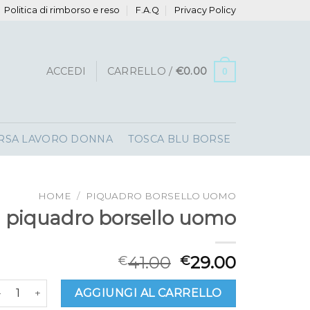
Politica di rimborso e reso
F.A.Q
Privacy Policy
ACCEDI
CARRELLO /
€
0.00
0
RSA LAVORO DONNA
TOSCA BLU BORSE
HOME
/
PIQUADRO BORSELLO UOMO
piquadro borsello uomo
41.00
29.00
€
€
iquadro borsello uomo quantità
AGGIUNGI AL CARRELLO