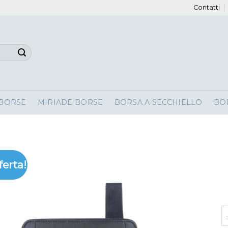
Contatti
 BORSE
MIRIADE BORSE
BORSA A SECCHIELLO
BO
ferta!
p