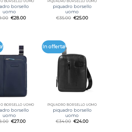
RO BORSELLO UOMO
PIQUADRO BORSELLO UOMO
adro borsello
piquadro borsello
uomo
uomo
9.00
€
28.00
€
35.00
€
25.00
a!
In offerta!
RO BORSELLO UOMO
PIQUADRO BORSELLO UOMO
adro borsello
piquadro borsello
uomo
uomo
8.00
€
27.00
€
34.00
€
24.00