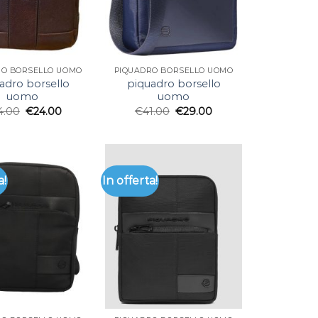
RO BORSELLO UOMO
PIQUADRO BORSELLO UOMO
adro borsello
piquadro borsello
uomo
uomo
4.00
€
24.00
€
41.00
€
29.00
a!
In offerta!