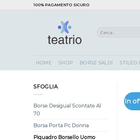
Salta
100% PAGAMENTO SICURO
ai
contenuti
Cerca:
HOME
SHOP
BORSE SALDI
STILEO
SFOGLIA
In of
Borse Desigual Scontate Al
70
Borsa Porta Pc Donna
Piquadro Borsello Uomo