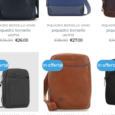
UADRO BORSELLO UOMO
PIQUADRO BORSELLO UOMO
PIQUAD
iquadro borsello
piquadro borsello
piqu
uomo
uomo
€
36.00
€
26.00
€
38.00
€
27.00
€
3
erta!
In offerta!
In offert