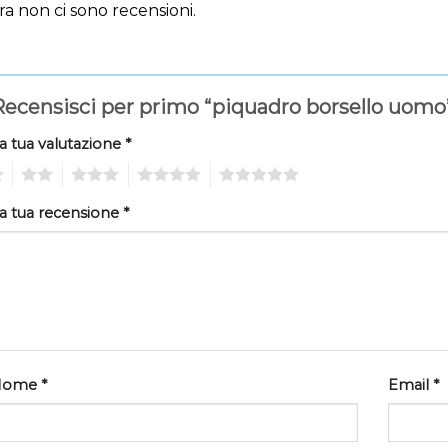
a non ci sono recensioni.
ecensisci per primo “piquadro borsello uom
a tua valutazione
*
2
3
4
5
a tua recensione
*
Nome
*
Email
*