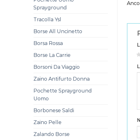
Ancor
Sprayground
Tracolla Ysl
Borse All Uncinetto
R
Borsa Rossa
L
1
Borse La Carrie
L
Borsoni Da Viaggio
Zaino Antifurto Donna
Pochette Sprayground
Uomo
Borbonese Saldi
Zaino Pelle
Zalando Borse