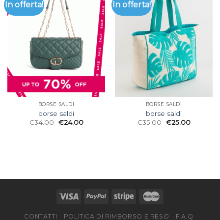
In offerta!
In offerta!
BORSE SALDI
BORSE SALDI
borse saldi
borse saldi
€
34.00
€
24.00
€
35.00
€
25.00
CONTATTI
POLITICA DI RIMBORSO E RESO
F.A.Q