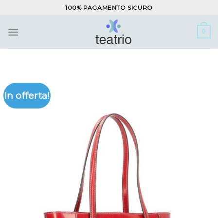
Salta
100% PAGAMENTO SICURO
ai
contenuti
0
In offerta!