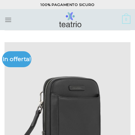
Salta
100% PAGAMENTO SICURO
ai
contenuti
0
In offerta!