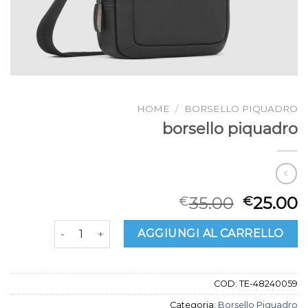
HOME
/
BORSELLO PIQUADRO
borsello piquadro
35.00
25.00
€
€
borsello piquadro quantità
AGGIUNGI AL CARRELLO
COD:
TE-48240059
Categoria:
Borsello Piquadro