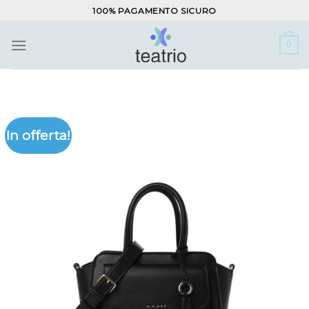
Salta
100% PAGAMENTO SICURO
ai
contenuti
0
In offerta!