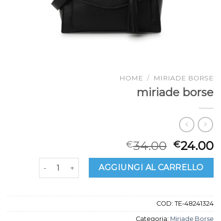
HOME
/
MIRIADE BORSE
miriade borse
34.00
24.00
€
€
miriade borse quantità
AGGIUNGI AL CARRELLO
COD:
TE-48241324
Categoria:
Miriade Borse