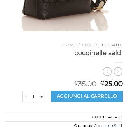
HOME
/
COCCINELLE SALDI
coccinelle saldi
35.00
25.00
€
€
coccinelle saldi quantità
AGGIUNGI AL CARRELLO
COD:
TE-48241511
Categoria:
Coccinelle Saldi