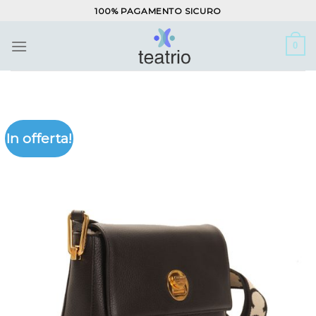
Salta
100% PAGAMENTO SICURO
ai
contenuti
0
In offerta!