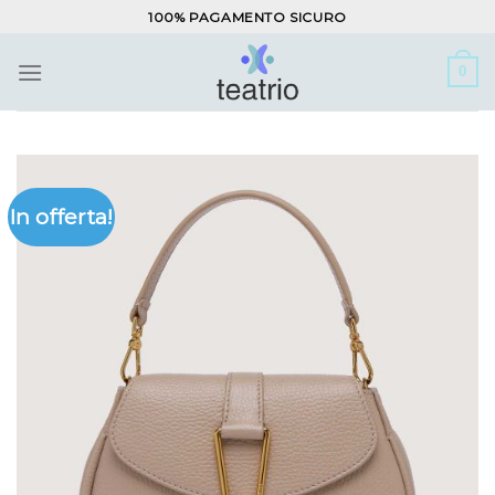
Salta
100% PAGAMENTO SICURO
ai
contenuti
0
In offerta!