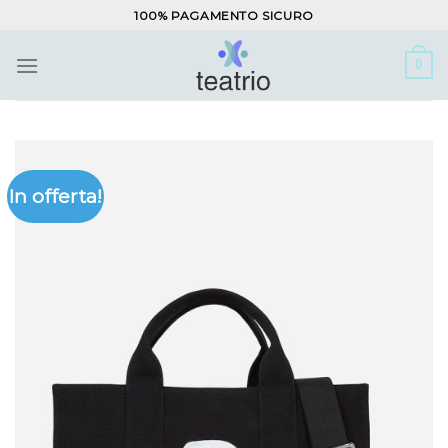
Salta
100% PAGAMENTO SICURO
ai
contenuti
0
In offerta!