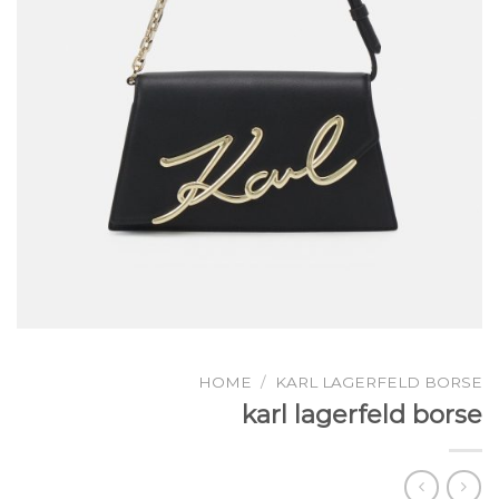
HOME
/
KARL LAGERFELD BORSE
karl lagerfeld borse