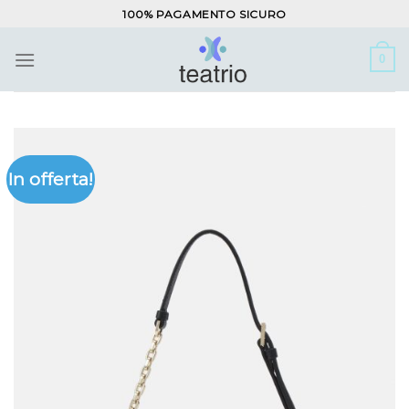
Salta
100% PAGAMENTO SICURO
ai
contenuti
0
In offerta!