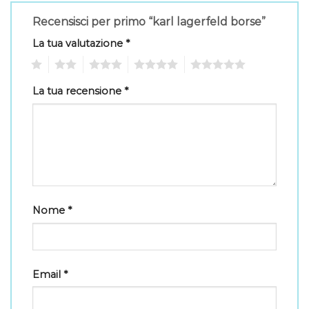
Recensisci per primo “karl lagerfeld borse”
La tua valutazione
*
1
2
3
4
5
La tua recensione
*
Nome
*
Email
*