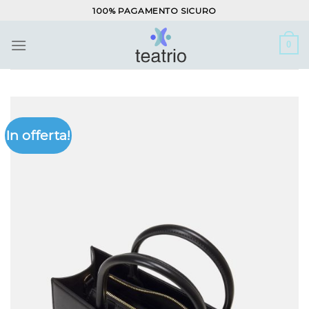
Salta
100% PAGAMENTO SICURO
ai
contenuti
0
In offerta!