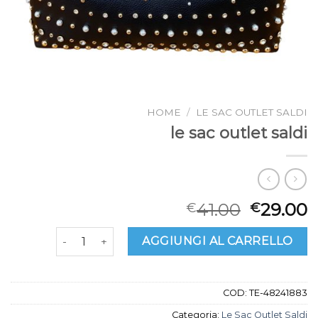
HOME
/
LE SAC OUTLET SALDI
le sac outlet saldi
41.00
29.00
€
€
le sac outlet saldi quantità
AGGIUNGI AL CARRELLO
COD:
TE-48241883
Categoria:
Le Sac Outlet Saldi