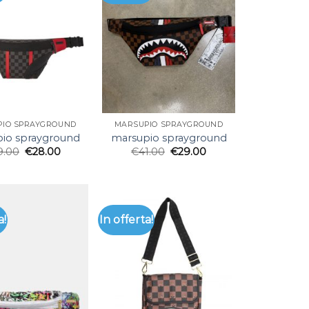
PIO SPRAYGROUND
MARSUPIO SPRAYGROUND
io sprayground
marsupio sprayground
9.00
€
28.00
€
41.00
€
29.00
a!
In offerta!