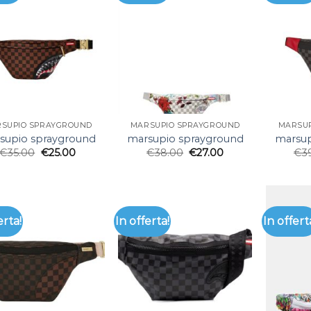
SUPIO SPRAYGROUND
MARSUPIO SPRAYGROUND
MARSU
supio sprayground
marsupio sprayground
marsup
€
35.00
€
25.00
€
38.00
€
27.00
€
3
erta!
In offerta!
In offert