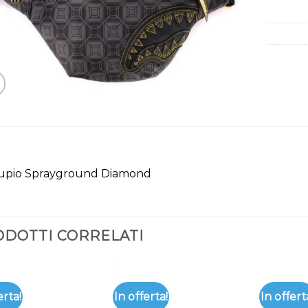
upio Sprayground Diamond
DOTTI CORRELATI
erta!
In offerta!
In offert