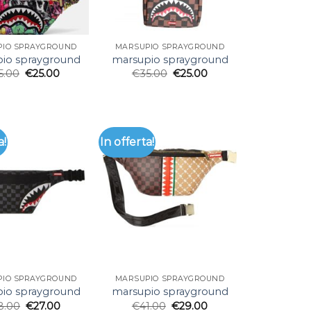
PIO SPRAYGROUND
MARSUPIO SPRAYGROUND
io sprayground
marsupio sprayground
5.00
€
25.00
€
35.00
€
25.00
a!
In offerta!
PIO SPRAYGROUND
MARSUPIO SPRAYGROUND
io sprayground
marsupio sprayground
8.00
€
27.00
€
41.00
€
29.00