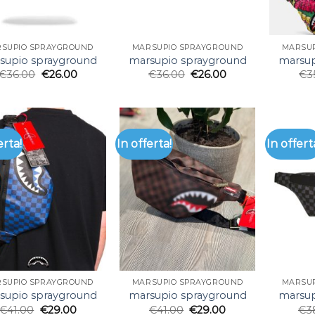
SUPIO SPRAYGROUND
MARSUPIO SPRAYGROUND
MARSU
supio sprayground
marsupio sprayground
marsup
€
36.00
€
26.00
€
36.00
€
26.00
€
3
erta!
In offerta!
In offert
SUPIO SPRAYGROUND
MARSUPIO SPRAYGROUND
MARSU
supio sprayground
marsupio sprayground
marsup
€
41.00
€
29.00
€
41.00
€
29.00
€
3