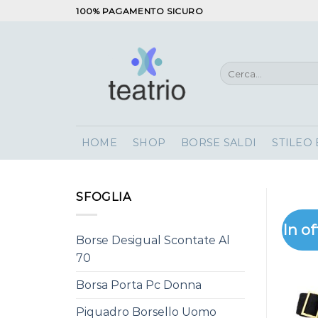
Salta
100% PAGAMENTO SICURO
ai
contenuti
Cerca:
HOME
SHOP
BORSE SALDI
STILEO
SFOGLIA
In of
Borse Desigual Scontate Al
70
Borsa Porta Pc Donna
Piquadro Borsello Uomo