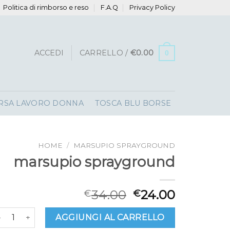
Politica di rimborso e reso
F.A.Q
Privacy Policy
ACCEDI
CARRELLO /
€
0.00
0
RSA LAVORO DONNA
TOSCA BLU BORSE
HOME
/
MARSUPIO SPRAYGROUND
marsupio sprayground
34.00
24.00
€
€
arsupio sprayground quantità
AGGIUNGI AL CARRELLO