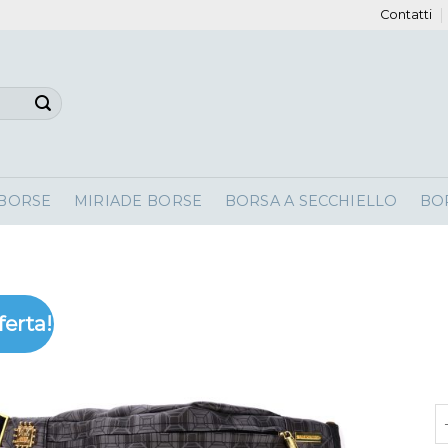
Contatti
 BORSE
MIRIADE BORSE
BORSA A SECCHIELLO
BO
ferta!
m