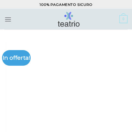
Salta
100% PAGAMENTO SICURO
ai
contenuti
0
In offerta!