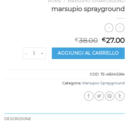
HOME
/
MARSUPIO SPRAYGROUND
marsupio sprayground
38.00
27.00
€
€
marsupio sprayground quantità
AGGIUNGI AL CARRELLO
COD:
TE-48240264
Categoria:
Marsupio Sprayground
DESCRIZIONE