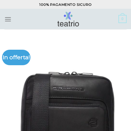
Salta
100% PAGAMENTO SICURO
ai
contenuti
0
In offerta!