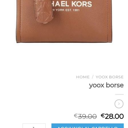
HOME
/
YOOX BORSE
yoox borse
39.00
28.00
€
€
yoox borse quantità