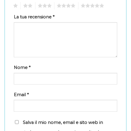
1
2
3
4
5
La tua recensione
*
Nome
*
Email
*
Salva il mio nome, email e sito web in