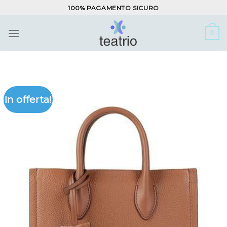
Salta
100% PAGAMENTO SICURO
ai
contenuti
0
In offerta!