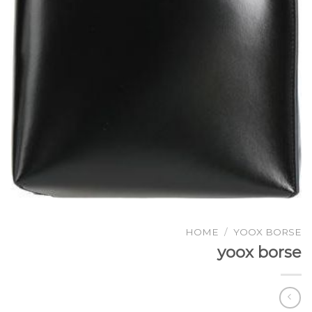
HOME
/
YOOX BORSE
yoox borse