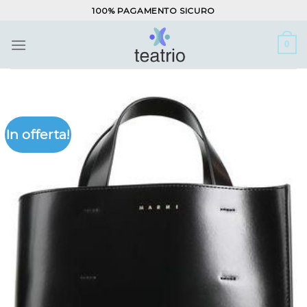
Salta
100% PAGAMENTO SICURO
ai
contenuti
0
In offerta!