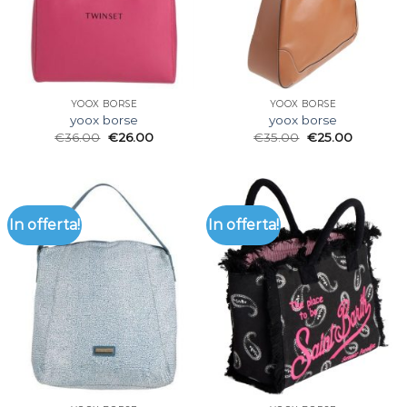
YOOX BORSE
YOOX BORSE
yoox borse
yoox borse
€
36.00
€
26.00
€
35.00
€
25.00
In offerta!
In offerta!