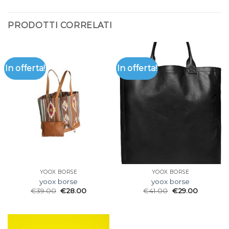
PRODOTTI CORRELATI
In offerta!
In offerta!
YOOX BORSE
YOOX BORSE
yoox borse
yoox borse
€
39.00
€
28.00
€
41.00
€
29.00