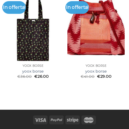
In offerta!
In offerta!
YOOX BORSE
YOOX BORSE
yoox borse
yoox borse
€
36.00
€
26.00
€
41.00
€
29.00