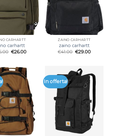
INO CARHARTT
ZAINO CARHARTT
ino carhartt
zaino carhartt
6.00
€
26.00
€
41.00
€
29.00
a!
In offerta!