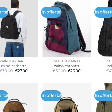
erta!
In offerta!
In offert
ZAINO CARHARTT
ZAINO CARHARTT
ZA
zaino carhartt
zaino carhartt
za
€
38.00
€
27.00
€
36.00
€
26.00
€
4
erta!
In offerta!
In offert