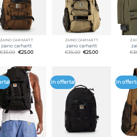
ZAINO CARHARTT
ZAINO CARHARTT
ZA
zaino carhartt
zaino carhartt
za
€
35.00
€
25.00
€
35.00
€
25.00
€
3
erta!
In offerta!
In offert