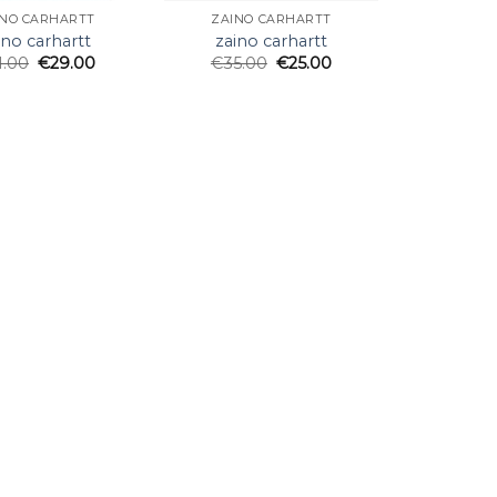
INO CARHARTT
ZAINO CARHARTT
ino carhartt
zaino carhartt
1.00
€
29.00
€
35.00
€
25.00