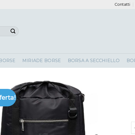
Contatti
 BORSE
MIRIADE BORSE
BORSA A SECCHIELLO
BO
ferta!
z