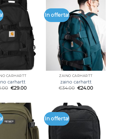
a!
In offerta!
INO CARHARTT
ZAINO CARHARTT
ino carhartt
zaino carhartt
1.00
€
29.00
€
34.00
€
24.00
a!
In offerta!