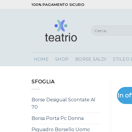
Salta
100% PAGAMENTO SICURO
ai
contenuti
Cerca:
HOME
SHOP
BORSE SALDI
STILEO
SFOGLIA
In of
Borse Desigual Scontate Al
70
Borsa Porta Pc Donna
Piquadro Borsello Uomo