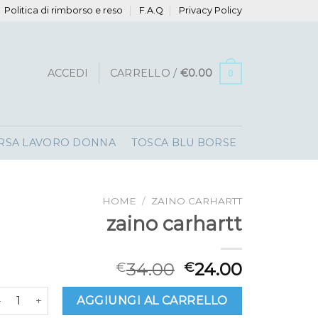
Politica di rimborso e reso
F.A.Q
Privacy Policy
ACCEDI
CARRELLO /
€
0.00
0
RSA LAVORO DONNA
TOSCA BLU BORSE
HOME
/
ZAINO CARHARTT
zaino carhartt
34.00
24.00
€
€
aino carhartt quantità
AGGIUNGI AL CARRELLO