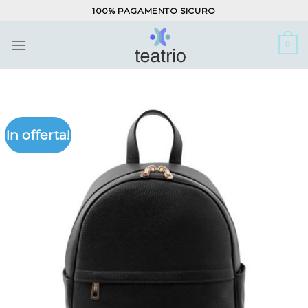
Salta
100% PAGAMENTO SICURO
ai
contenuti
0
In offerta!