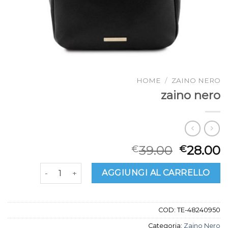
HOME
/
ZAINO NERO
zaino nero
39.00
28.00
€
€
zaino nero quantità
AGGIUNGI AL CARRELLO
COD:
TE-48240950
Categoria:
Zaino Nero