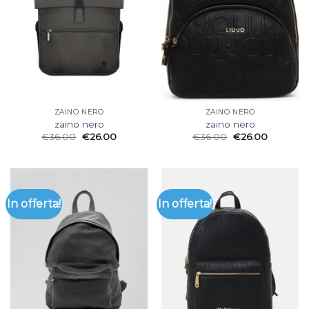
ZAINO NERO
ZAINO NERO
zaino nero
zaino nero
€
36.00
€
26.00
€
36.00
€
26.00
In offerta!
In offerta!