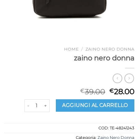
HOME
/
ZAINO NERO DONNA
zaino nero donna
39.00
28.00
€
€
zaino nero donna quantità
AGGIUNGI AL CARRELLO
COD:
TE-48241243
Categoria:
Zaino Nero Donna