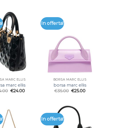
a!
In offerta!
SA MARC ELLIS
BORSA MARC ELLIS
sa marc ellis
borsa marc ellis
4.00
€
24.00
€
35.00
€
25.00
a!
In offerta!