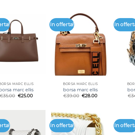
erta!
In offerta!
In offert
BORSA MARC ELLIS
BORSA MARC ELLIS
BOR
borsa marc ellis
borsa marc ellis
bor
€
35.00
€
25.00
€
39.00
€
28.00
€
3
erta!
In offerta!
In offert