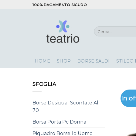
Salta
100% PAGAMENTO SICURO
ai
contenuti
Cerca:
HOME
SHOP
BORSE SALDI
STILEO
SFOGLIA
In of
Borse Desigual Scontate Al
70
Borsa Porta Pc Donna
Piquadro Borsello Uomo