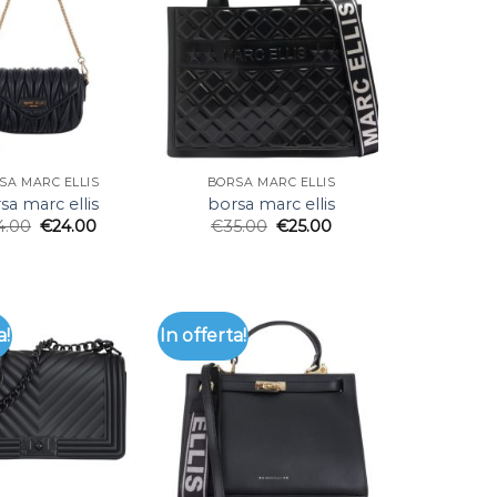
SA MARC ELLIS
BORSA MARC ELLIS
sa marc ellis
borsa marc ellis
4.00
€
24.00
€
35.00
€
25.00
a!
In offerta!