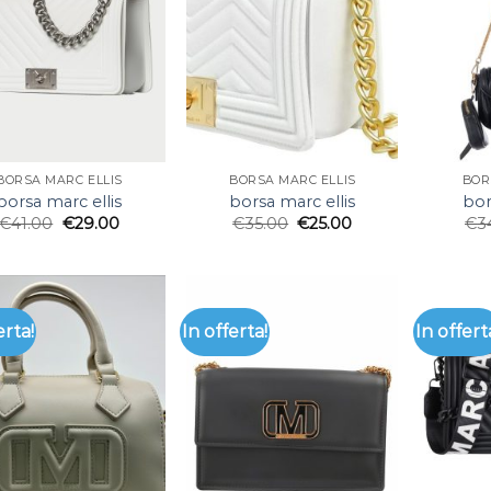
BORSA MARC ELLIS
BORSA MARC ELLIS
BOR
borsa marc ellis
borsa marc ellis
bor
€
41.00
€
29.00
€
35.00
€
25.00
€
3
erta!
In offerta!
In offert