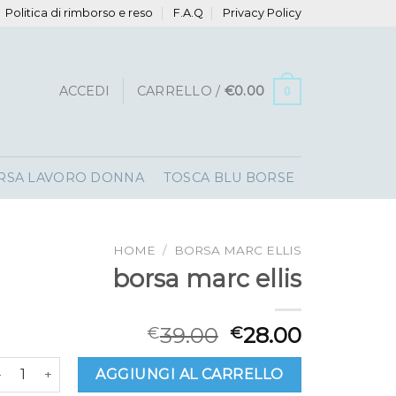
Politica di rimborso e reso
F.A.Q
Privacy Policy
ACCEDI
CARRELLO /
€
0.00
0
RSA LAVORO DONNA
TOSCA BLU BORSE
HOME
/
BORSA MARC ELLIS
borsa marc ellis
39.00
28.00
€
€
orsa marc ellis quantità
AGGIUNGI AL CARRELLO