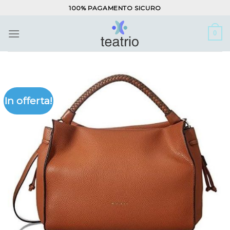
Salta
100% PAGAMENTO SICURO
ai
contenuti
0
In offerta!