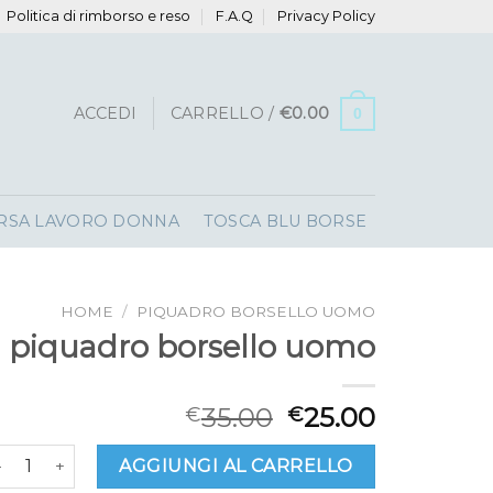
Politica di rimborso e reso
F.A.Q
Privacy Policy
ACCEDI
CARRELLO /
€
0.00
0
RSA LAVORO DONNA
TOSCA BLU BORSE
HOME
/
PIQUADRO BORSELLO UOMO
piquadro borsello uomo
35.00
25.00
€
€
iquadro borsello uomo quantità
AGGIUNGI AL CARRELLO