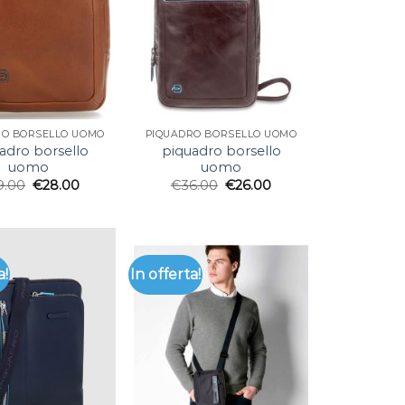
RO BORSELLO UOMO
PIQUADRO BORSELLO UOMO
adro borsello
piquadro borsello
uomo
uomo
9.00
€
28.00
€
36.00
€
26.00
a!
In offerta!