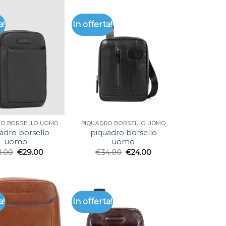
a!
In offerta!
RO BORSELLO UOMO
PIQUADRO BORSELLO UOMO
adro borsello
piquadro borsello
uomo
uomo
1.00
€
29.00
€
34.00
€
24.00
a!
In offerta!