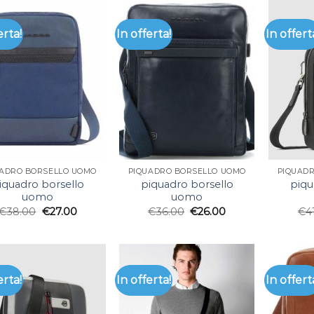
erta!
In offerta!
In offert
UADRO BORSELLO UOMO
PIQUADRO BORSELLO UOMO
PIQUAD
iquadro borsello
piquadro borsello
piqu
uomo
uomo
€
38.00
€
27.00
€
36.00
€
26.00
€
4
erta!
In offerta!
In offert