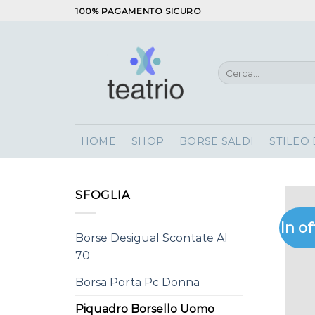
Salta
100% PAGAMENTO SICURO
ai
contenuti
Cerca:
HOME
SHOP
BORSE SALDI
STILEO
SFOGLIA
In of
Borse Desigual Scontate Al
70
Borsa Porta Pc Donna
Piquadro Borsello Uomo