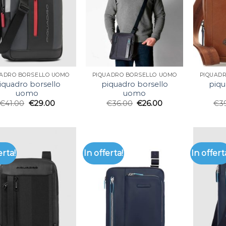
UADRO BORSELLO UOMO
PIQUADRO BORSELLO UOMO
PIQUAD
iquadro borsello
piquadro borsello
piqu
uomo
uomo
€
41.00
€
29.00
€
36.00
€
26.00
€
3
erta!
In offerta!
In offert