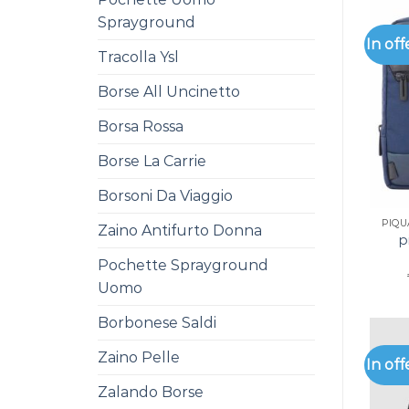
Sprayground
In off
Tracolla Ysl
Borse All Uncinetto
Borsa Rossa
Borse La Carrie
Borsoni Da Viaggio
PIQ
Zaino Antifurto Donna
p
Pochette Sprayground
Uomo
Borbonese Saldi
Zaino Pelle
In off
Zalando Borse