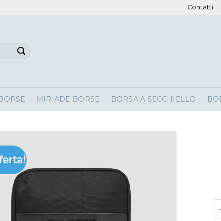
Contatti
 BORSE
MIRIADE BORSE
BORSA A SECCHIELLO
BO
ferta!
p